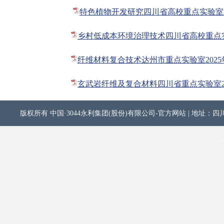
特色植物开发研究四川省高校重点实验室20
乡村低成本环境治理技术四川省高校重点实验
纤维材料复合技术达州市重点实验室2025
玄武岩纤维及复合材料四川省重点实验室202
版权所有 中国·3044永利集团(股份)有限公司-官方网站 | 地址：四川省
号: