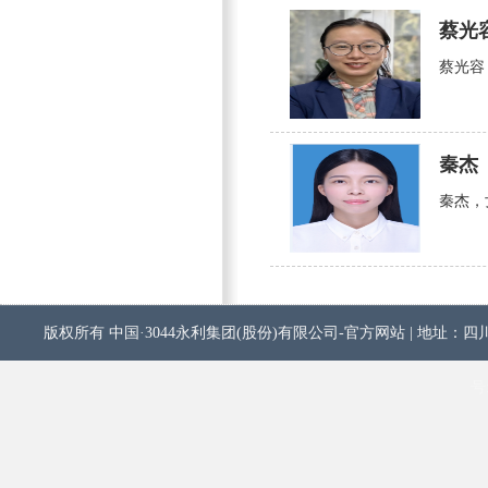
蔡光
蔡光容
秦杰
秦杰，
版权所有 中国·3044永利集团(股份)有限公司-官方网站 | 地址：四川省
号: