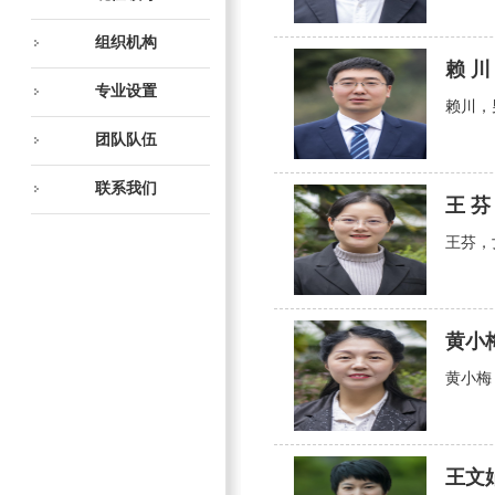
组织机构
赖 川
专业设置
赖川，
团队队伍
联系我们
王 芬
王芬，
黄小
黄小梅
王文