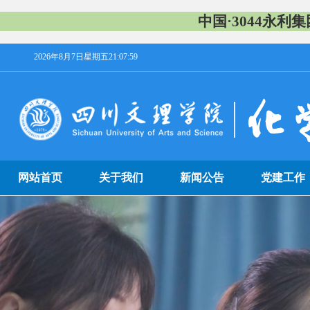
中国·3044永利
2026年8月7日星期五21:08:00
网站首页
关于我们
新闻公告
党建工作