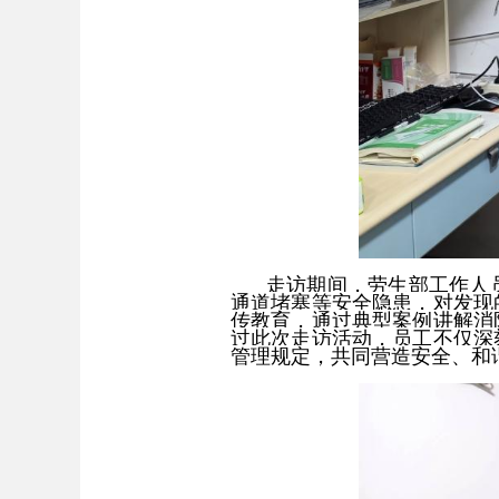
走访期间，劳生部工作人
通道堵塞等安全隐患，对发现
传教育，通过典型案例讲解消
过此次走访活动，员工不仅深
管理规定，共同营造安全、和