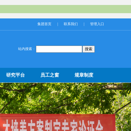
集团首页
|
联系我们
|
管理入口
站内搜索：
研究平台
员工之窗
规章制度