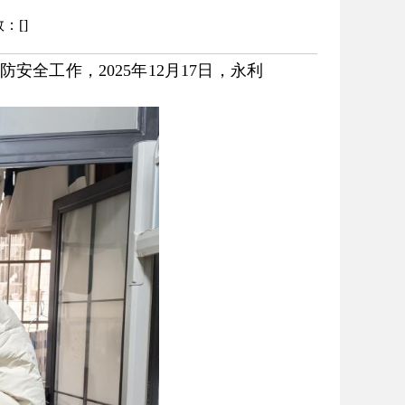
数：[
]
全工作，2025年12月17日，永利